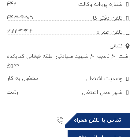
442
شماره پروانه وکالت
44339305
تلفن دفتر کار
09111392413
تلفن همراه
نشانی
رشت- خ نامجو- خ شهید سیادتی- طقه فوقانی کتابکده
حقوق
مشغول به کار
وضعیت اشتغال
رشت
شهر محل اشتغال
تماس با تلفن همراه