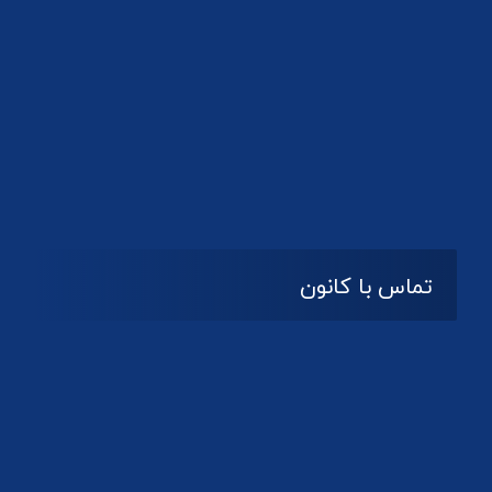
تماس با کانون
آدرس
گیلان ، رشت ، بلوار چمران
تلفکس:
01332858616
01332858617
01332858618