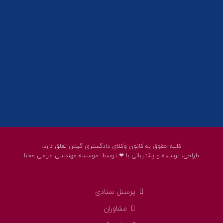
پست الکترونیک:
help@guilanbar.ir
سامانه پیامکی:
90007065
9999584369
کلیه حقوق به کانون وکلای دادگستری گیلان تعلق دارد.
طراحی، توسعه و پشتیبانی با ❤ توسط:
موسسه مهندسی طراحی محنا
پرسنل ستادی
مشاوران