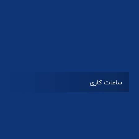
دانلود لوگو کانون
ساعات کاری
08:۰۰ تا 14:30
شنبه تا چهارشنبه
تعطیل
پنج شنبه و جمعه