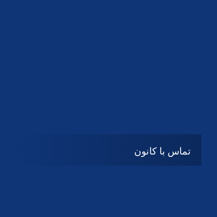
تعطیل
پنج شنبه و جمعه
تماس با کانون
آدرس
گیلان ، رشت ، بلوار چمران
تلفکس:
01332858616