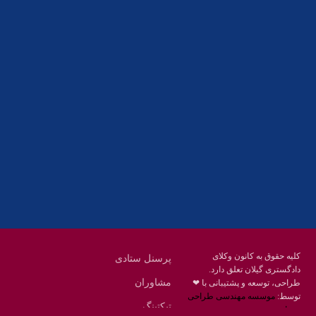
آدرس
گیلان ، رشت ، بلوار چمران
تلفکس:
01332858616
01332858617
01332858618
پست الکترونیک:
help@guilanbar.ir
سامانه پیامکی:
90007065
9999584369
کلیه حقوق به کانون وکلای
پرسنل ستادی
دادگستری گیلان تعلق دارد.
مشاوران
طراحی، توسعه و پشتیبانی با ❤
توسط:
موسسه مهندسی طراحی
تیکتینگ
محنا