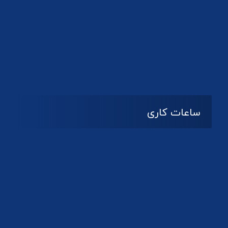
دانلود لوگو کانون
ساعات کاری
08:۰۰ تا 14:30
شنبه تا چهارشنبه
تعطیل
پنج شنبه و جمعه