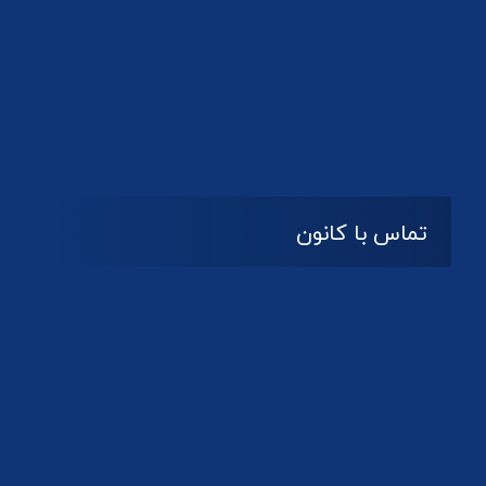
تماس با کانون
آدرس
گیلان ، رشت ، بلوار چمران
تلفکس:
01332858616
01332858617
01332858618
پست الکترونیک: