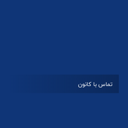
تماس با کانون
آدرس
گیلان ، رشت ، بلوار چمران
تلفکس:
01332858616