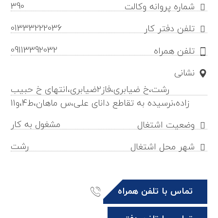
390
شماره پروانه وکالت
01333222036
تلفن دفتر کار
09113392032
تلفن همراه
نشانی
رشت،خ ضیابری،فاز2ضیابری،انتهای خ حبیب
زاده،نرسیده به تقاطع دانای علی،س ماهان،ط4،و11
مشغول به کار
وضعیت اشتغال
رشت
شهر محل اشتغال
تماس با تلفن همراه