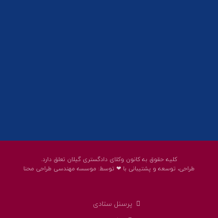
01332858617
01332858618
پست الکترونیک:
help@guilanbar.ir
سامانه پیامکی:
90007065
9999584369
کلیه حقوق به کانون وکلای دادگستری گیلان تعلق دارد.
طراحی، توسعه و پشتیبانی با ❤ توسط:
موسسه مهندسی طراحی محنا
پرسنل ستادی