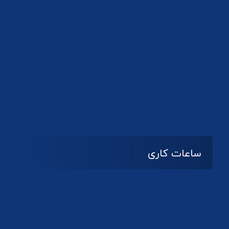
دانلود لوگو کانون
ساعات کاری
08:۰۰ تا 14:30
شنبه تا چهارشنبه
تعطیل
پنج شنبه و جمعه