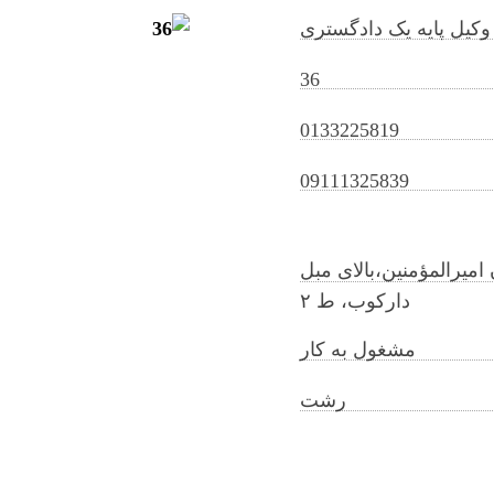
وکیل پایه یک دادگستری
36
0133225819
mahmoudkhomami@gilb.ir
09111325839
یمارستان امیرالمؤمنین،بالای مبل
دارکوب، ط ۲
مشغول به کار
رشت