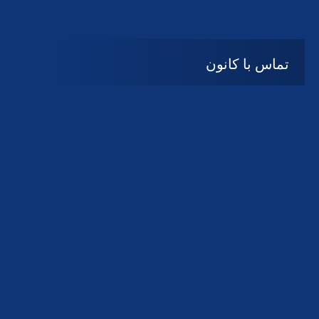
تماس با کانون
آدرس
گیلان ، رشت ، بلوار چمران
تلفکس:
01332858616
01332858617
01332858618
پست الکترونیک:
help@guilanbar.ir
سامانه پیامکی:
90007065
9999584369