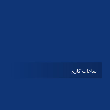
دانلود لوگو کانون
ساعات کاری
08:۰۰ تا 14:30
شنبه تا چهارشنبه
تعطیل
پنج شنبه و جمعه