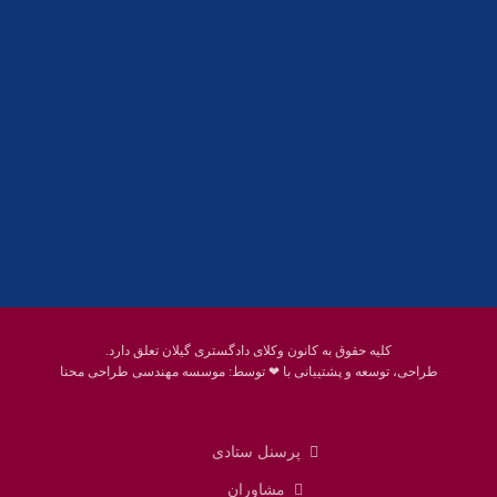
01332858618
پست الکترونیک:
help@guilanbar.ir
سامانه پیامکی:
90007065
9999584369
کلیه حقوق به کانون وکلای دادگستری گیلان تعلق دارد.
طراحی، توسعه و پشتیبانی با ❤ توسط:
موسسه مهندسی طراحی محنا
پرسنل ستادی
مشاوران