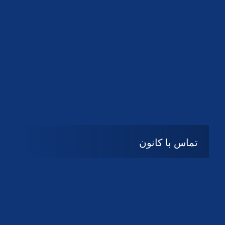
تماس با کانون
آدرس
گیلان ، رشت ، بلوار چمران
تلفکس:
01332858616
01332858617