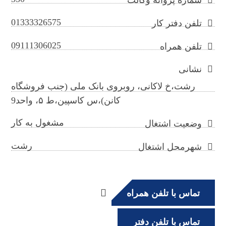
01333326575
تلفن دفتر کار
09111306025
تلفن همراه
نشانی
رشت،خ لاکانی، روبروی بانک ملی (جنب فروشگاه
کانن)،س کاسپین،ط ۵، واحد9
مشغول به کار
وضعیت اشتغال
رشت
شهرمحل اشتغال
تماس با تلفن همراه
تماس با تلفن دفتر