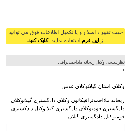
reyhanehmollaahmadnaraghi@gilb.ir
جهت تغییر ، اصلاح و یا تکمیل اطلاعات فوق می توانید
از
این فرم
استفاده نمایید.
کلیک کنید.
نظرسنجی وکیل ریحانه ملااحمدنراقی
وکلای استان گیلان
وکلای فومن
ریحانه ملااحمدنراقی
کانون وکلای دادگستری گیلان
وکلای
دادگستری فومن
وکلای دادگستری گیلان
وکیل دادگستری
فومن
وکیل دادگستری گیلان