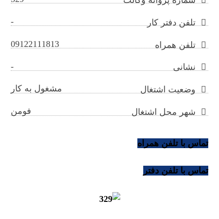
-
تلفن دفتر کار
09122111813
تلفن همراه
-
نشانی
مشغول به کار
وضعیت اشتغال
فومن
شهر محل اشتغال
تماس با تلفن همراه
تماس با تلفن دفتر