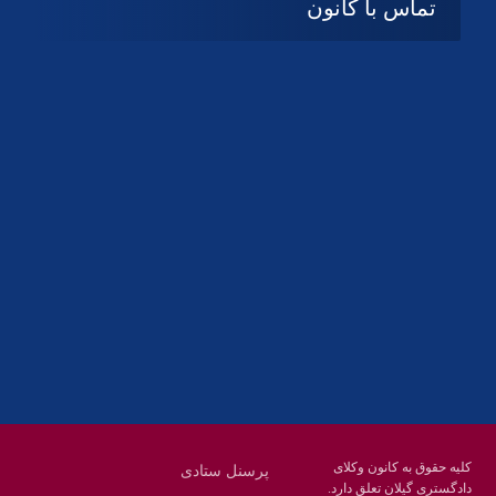
تماس با کانون
آدرس
گیلان ، رشت ، بلوار چمران
تلفکس:
01332858616
01332858617
01332858618
پست الکترونیک:
help@guilanbar.ir
سامانه پیامکی:
90007065
9999584369
کلیه حقوق به کانون وکلای
پرسنل ستادی
دادگستری گیلان تعلق دارد.