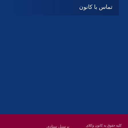
تماس با کانون
آدرس
گیلان ، رشت ، بلوار چمران
تلفکس:
01332858616
01332858617
01332858618
پست الکترونیک:
help@guilanbar.ir
سامانه پیامکی:
90007065
9999584369
کلیه حقوق به کانون وکلای
پرسنل ستادی