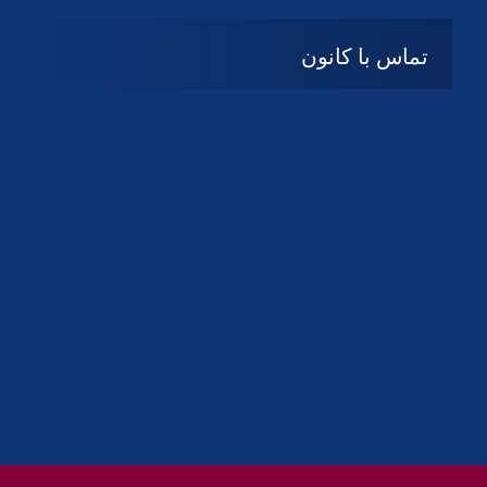
تماس با کانون
آدرس
گیلان ، رشت ، بلوار چمران
تلفکس:
01332858616
01332858617
01332858618
پست الکترونیک:
help@guilanbar.ir
سامانه پیامکی:
90007065
9999584369