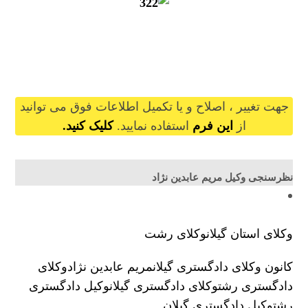
maryamabedinnezhad@gilb.ir
جهت تغییر ، اصلاح و یا تکمیل اطلاعات فوق می توانید
از
این فرم
استفاده نمایید.
کلیک کنید.
نظرسنجی وکیل مریم عابدین نژاد
وکلای استان گیلان
وکلای رشت
کانون وکلای دادگستری گیلان
مریم عابدین نژاد
وکلای
دادگستری رشت
وکلای دادگستری گیلان
وکیل دادگستری
رشت
وکیل دادگستری گیلان