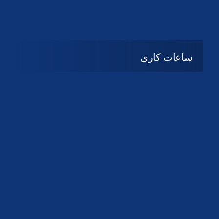
دانلود لوگو کانون
دانلود لوگو کانون
ساعات کاری
08:۰۰ تا 14:30
شنبه تا چهارشنبه
تعطیل
پنج شنبه و جمعه