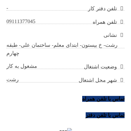
-
تلفن دفتر کار
09111377045
تلفن همراه
نشانی
رشت- خ بیستون- ابتدای معلم- ساختمان علی- طبقه
چهارم
مشغول به کار
وضعیت اشتغال
رشت
شهر محل اشتغال
تماس با تلفن همراه
تماس با تلفن دفتر