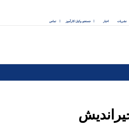
نشریات
اخبار
جستجو وکیل/کارآموز
تماس
یراندیش