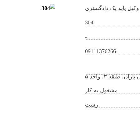
وکیل پایه یک دادگستری
304
-
fatemehsametkheirndish@gilb.ir
09111376266
 طبقه ۳، واحد ۵
مشغول به کار
رشت