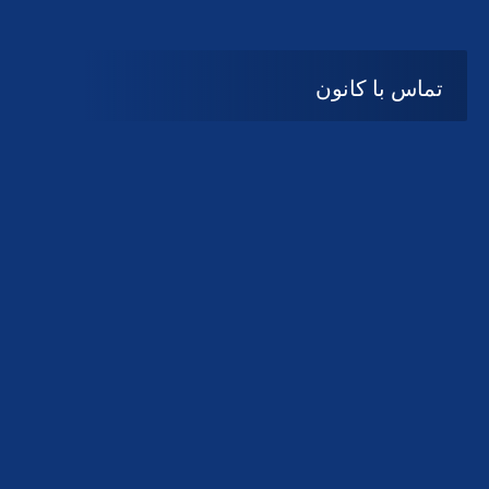
تماس با کانون
آدرس
گیلان ، رشت ، بلوار چمران
تلفکس:
01332858616
01332858617
01332858618
پست الکترونیک:
help@guilanbar.ir
سامانه پیامکی:
90007065
9999584369