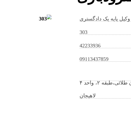
وکیل پایه یک دادگستری
303
42233936
yasamanpoorabed@gilb.ir
09113437859
،طبقه ۲، واحد ۴
لاهیجان