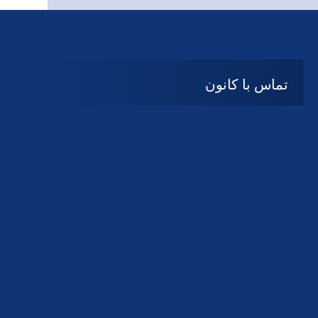
تماس با کانون
آدرس
گیلان ، رشت ، بلوار چمران
تلفکس:
01332858616
01332858617
01332858618
پست الکترونیک:
help@guilanbar.ir
سامانه پیامکی:
90007065
9999584369