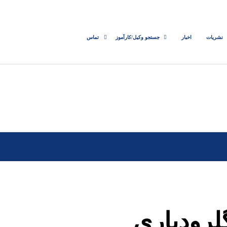
نشریات
اخبار
جستجو وکیل/کارآموز
تماس
لرودباری