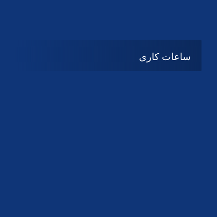
دانلود لوگو کانون
دانلود لوگو کانون
ساعات کاری
08:۰۰ تا 14:30
شنبه تا چهارشنبه
تعطیل
پنج شنبه و جمعه