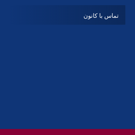
تماس با کانون
آدرس
گیلان ، رشت ، بلوار چمران
تلفکس:
01332858616
01332858617
01332858618
پست الکترونیک:
help@guilanbar.ir
سامانه پیامکی:
90007065
9999584369