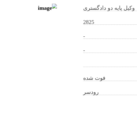
وکیل پایه دو دادگستری
2825
-
hosseingholisadreshkevari@gilb.ir
-
فوت شده
رودسر