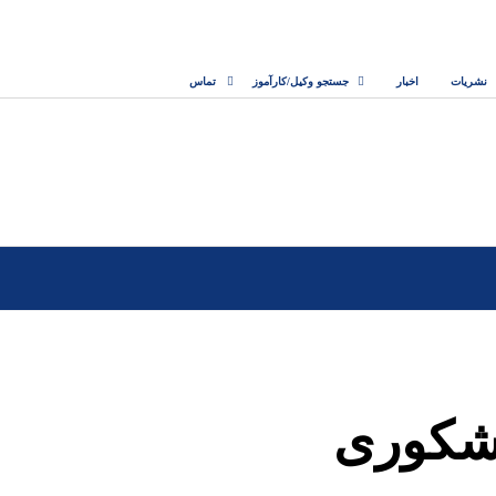
نشریات
اخبار
جستجو وکیل/کارآموز
تماس
شکوری