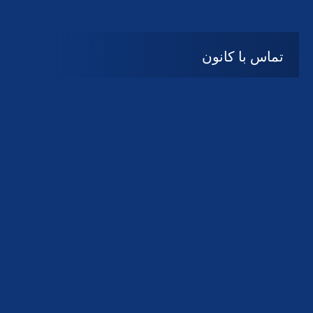
تماس با کانون
آدرس
گیلان ، رشت ، بلوار چمران
تلفکس:
01332858616
01332858617
01332858618
پست الکترونیک:
help@guilanbar.ir
سامانه پیامکی:
90007065
9999584369