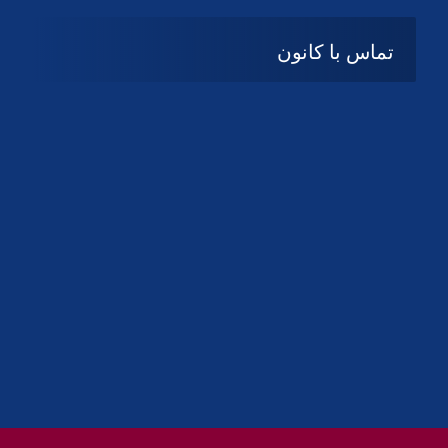
تماس با کانون
آدرس
گیلان ، رشت ، بلوار چمران
تلفکس:
01332858616
01332858617
01332858618
پست الکترونیک:
help@guilanbar.ir
سامانه پیامکی:
90007065
9999584369