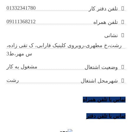
01332341780
تلفن دفتر کار
09111368212
تلفن همراه
نشانی
رشت،خ مطهری،روبروی کلینیک فارابی، ک تقی زاده،
س مهر،ط3
مشغول به کار
وضعیت اشتغال
رشت
شهرمحل اشتغال
تماس با تلفن همراه
تماس با تلفن دفتر