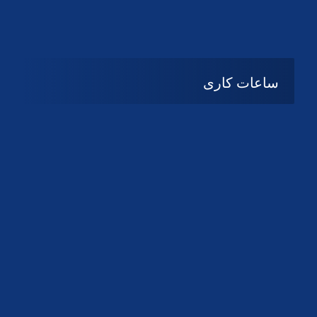
دانلود لوگو کانون
دانلود لوگو کانون
ساعات کاری
08:۰۰ تا 14:30
شنبه تا چهارشنبه
تعطیل
پنج شنبه و جمعه