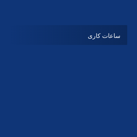
دانلود لوگو کانون
دانلود لوگو کانون
ساعات کاری
08:۰۰ تا 14:30
شنبه تا چهارشنبه
تعطیل
پنج شنبه و جمعه