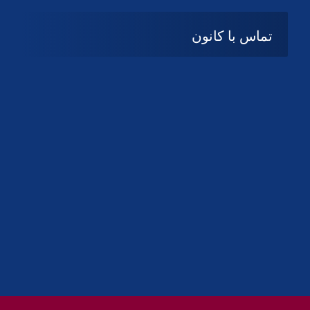
تماس با کانون
آدرس
گیلان ، رشت ، بلوار چمران
تلفکس:
01332858616
01332858617
01332858618
پست الکترونیک:
help@guilanbar.ir
سامانه پیامکی:
90007065
9999584369