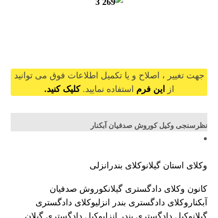
korooshsadafias@gilb.ir
جهت تغییر ، اصلاح و یا تکمیل اطلاعات فوق می توانید
از
این فرم
استفاده نمایید.
کلیک کنید.
نظرسنجی وکیل کوروش صدفیان آبکنار
وکلای استان گیلان
وکلای بندرانزلی
کانون وکلای دادگستری گیلان
کوروش صدفیان
آبکنار
وکلای دادگستری بندر انزلی
وکلای دادگستری
گیلان
وکیل دادگستری بندر انزلی
وکیل دادگستری گیلان