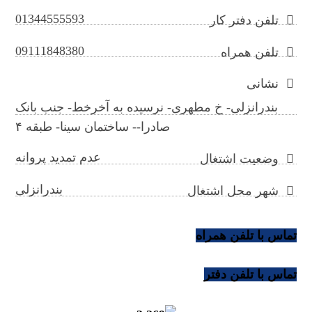
01344555593
تلفن دفتر کار
09111848380
تلفن همراه
نشانی
بندرانزلی- خ مطهری- نرسیده به آخرخط- جنب بانک
صادرا-- ساختمان سینا- طبقه ۴
عدم تمدید پروانه
وضعیت اشتغال
بندرانزلی
شهر محل اشتغال
تماس با تلفن همراه
تماس با تلفن دفتر