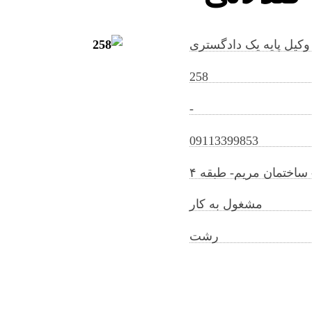
وکیل پایه یک دادگستری
258
-
esfandiarmoradi@gilb.ir
09113399853
اختمان مریم- طبقه ۴
مشغول به کار
رشت