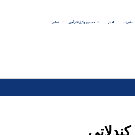
نشریات
اخبار
جستجو وکیل/کارآموز
تماس
کندلاتی