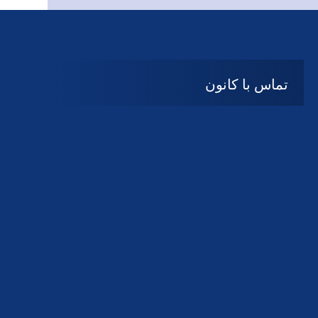
تماس با کانون
آدرس
گیلان ، رشت ، بلوار چمران
تلفکس:
01332858616
01332858617
01332858618
پست الکترونیک:
help@guilanbar.ir
سامانه پیامکی:
90007065
9999584369