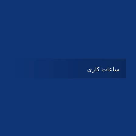
دانلود لوگو کانون
دانلود لوگو کانون
ساعات کاری
08:۰۰ تا 14:30
شنبه تا چهارشنبه
تعطیل
پنج شنبه و جمعه