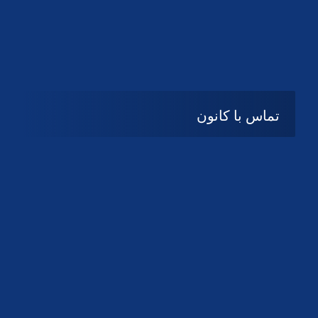
تماس با کانون
آدرس
گیلان ، رشت ، بلوار چمران
تلفکس:
01332858616
01332858617
01332858618
پست الکترونیک:
help@guilanbar.ir
سامانه پیامکی:
90007065