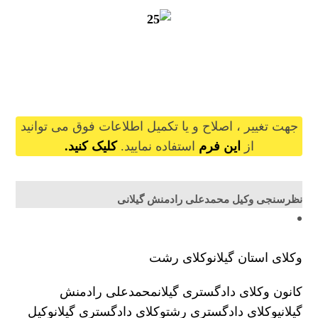
mohammadaliradmaneshgilani@gilb.ir
جهت تغییر ، اصلاح و یا تکمیل اطلاعات فوق می توانید
از
این فرم
استفاده نمایید.
کلیک کنید.
نظرسنجی وکیل محمدعلی رادمنش گیلانی
وکلای استان گیلان
وکلای رشت
کانون وکلای دادگستری گیلان
محمدعلی رادمنش
گیلانی
وکلای دادگستری رشت
وکلای دادگستری گیلان
وکیل