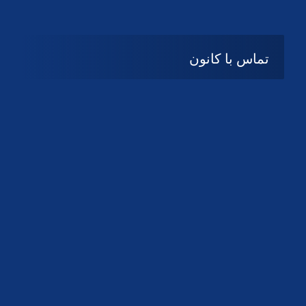
تماس با کانون
آدرس
گیلان ، رشت ، بلوار چمران
تلفکس:
01332858616
01332858617
01332858618
پست الکترونیک:
help@guilanbar.ir
سامانه پیامکی:
90007065
9999584369