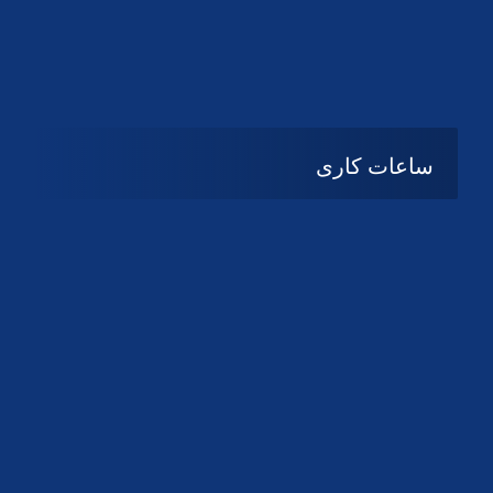
دانلود لوگو کانون
دانلود لوگو کانون
ساعات کاری
08:۰۰ تا 14:30
شنبه تا چهارشنبه
تعطیل
پنج شنبه و جمعه