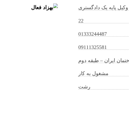
وکیل پایه یک دادگستری
22
01333244487
behzadfaal@gilb.ir
09111325581
مان ایران – طبقه دوم
مشغول به کار
رشت