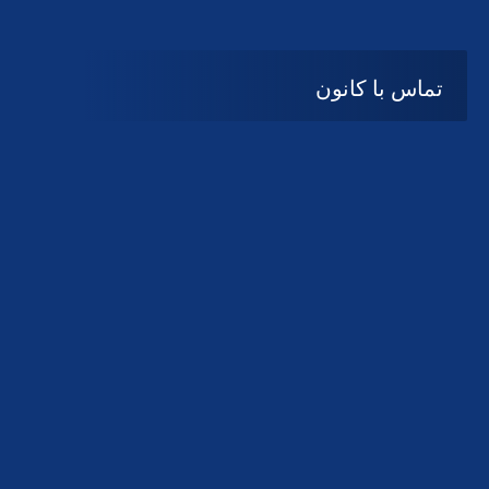
تماس با کانون
آدرس
گیلان ، رشت ، بلوار چمران
تلفکس:
01332858616
01332858617
01332858618
پست الکترونیک:
help@guilanbar.ir
سامانه پیامکی:
90007065
9999584369