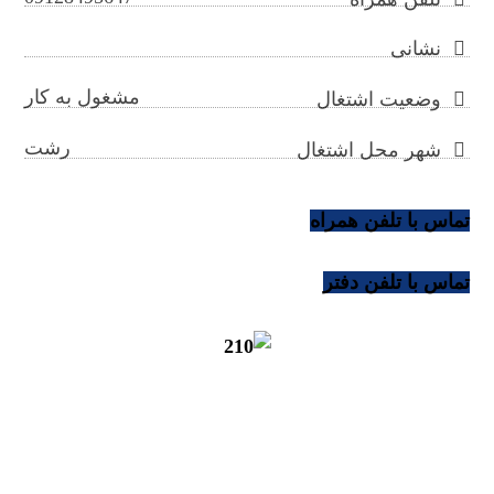
نشانی
مشغول به کار
وضعیت اشتغال
رشت
شهر محل اشتغال
تماس با تلفن همراه
تماس با تلفن دفتر
nimapourafshar@gilb.ir