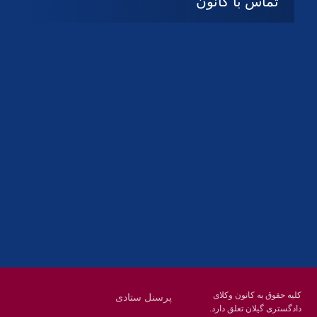
تماس با کانون
آدرس
گیلان ، رشت ، بلوار چمران
تلفکس:
01332858616
01332858617
01332858618
پست الکترونیک:
help@guilanbar.ir
سامانه پیامکی:
90007065
9999584369
کلیه حقوق به کانون وکلای
پرسنل ستادی
دادگستری گیلان تعلق دارد.