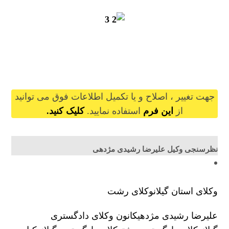
alirezarashidimojdehi@gilb.ir
جهت تغییر ، اصلاح و یا تکمیل اطلاعات فوق می توانید
از
این فرم
استفاده نمایید.
کلیک کنید.
نظرسنجی وکیل علیرضا رشیدی مژدهی
وکلای استان گیلان
وکلای رشت
علیرضا رشیدی مژدهی
کانون وکلای دادگستری