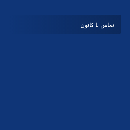
تماس با کانون
آدرس
گیلان ، رشت ، بلوار چمران
تلفکس:
01332858616
01332858617
01332858618
پست الکترونیک:
help@guilanbar.ir
سامانه پیامکی:
90007065
9999584369