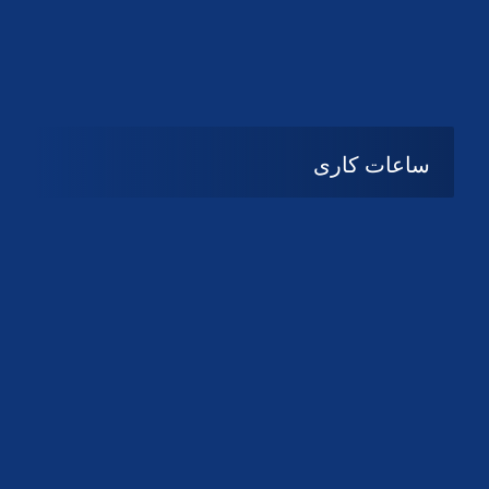
دانلود لوگو کانون
دانلود لوگو کانون
ساعات کاری
08:۰۰ تا 14:30
شنبه تا چهارشنبه
تعطیل
پنج شنبه و جمعه