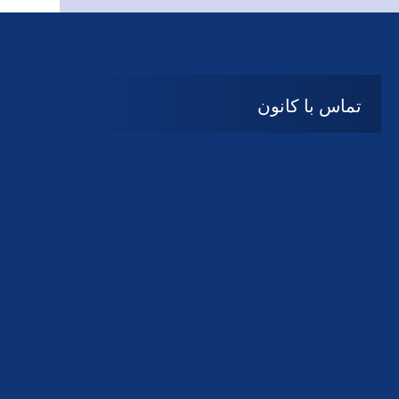
تماس با کانون
آدرس
گیلان ، رشت ، بلوار چمران
تلفکس:
01332858616
01332858617
01332858618
پست الکترونیک:
help@guilanbar.ir
سامانه پیامکی:
90007065
9999584369