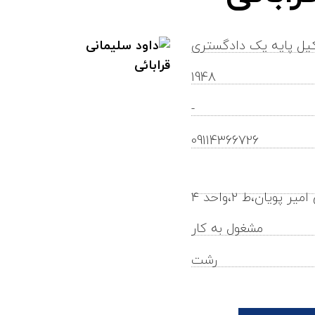
یل پایه یک دادگستری
1948
-
davoodsoleimani@gilb.ir
09114366726
یان،ط ۲،واحد ۴
مشغول به کار
رشت