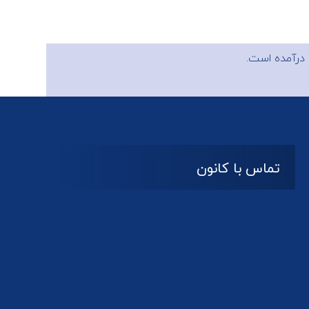
درآمده است.
تماس با کانون
آدرس
گیلان ، رشت ، بلوار چمران
تلفکس:
01332858616
01332858617
01332858618