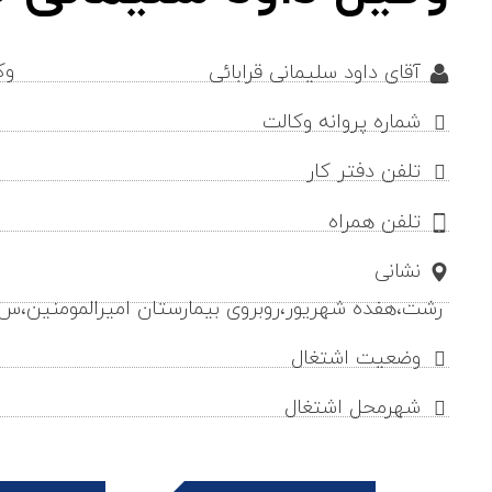
وک
آقای داود سلیمانی قرابائی
شماره پروانه وکالت
تلفن دفتر کار
تلفن همراه
نشانی
رشت،هفده شهریور،روبروی بیمارستان امیرالمومنین،س امیر پو
وضعیت اشتغال
شهرمحل اشتغال