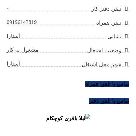
-
تلفن دفتر کار
09196143819
تلفن همراه
آستارا
نشانی
مشغول به کار
وضعیت اشتغال
آستارا
شهر محل اشتغال
تماس با تلفن همراه
تماس با تلفن دفتر