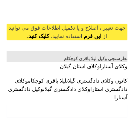
leilabagheri@gilb.ir
جهت تغییر ، اصلاح و یا تکمیل اطلاعات فوق می توانید
از
این فرم
استفاده نمایید.
کلیک کنید.
نظرسنجی وکیل لیلا باقری کوچکام
وکلای آستارا
وکلای استان گیلان
کانون وکلای دادگستری گیلان
لیلا باقری کوچکام
وکلای
دادگستری استارا
وکلای دادگستری گیلان
وکیل دادگستری
آستارا