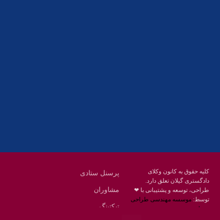
آدرس
گیلان ، رشت ، بلوار چمران
تلفکس:
01332858616
01332858617
01332858618
پست الکترونیک:
help@guilanbar.ir
سامانه پیامکی:
90007065
9999584369
کلیه حقوق به کانون وکلای
پرسنل ستادی
دادگستری گیلان تعلق دارد.
مشاوران
طراحی، توسعه و پشتیبانی با ❤
توسط:
موسسه مهندسی طراحی
تیکتینگ
محنا