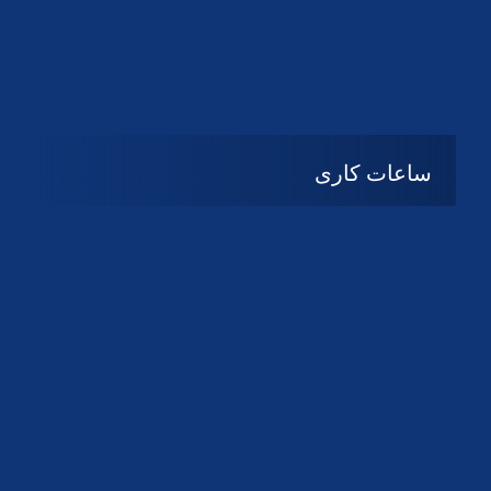
دانلود لوگو کانون
دانلود لوگو کانون
ساعات کاری
08:۰۰ تا 14:30
شنبه تا چهارشنبه
تعطیل
پنج شنبه و جمعه