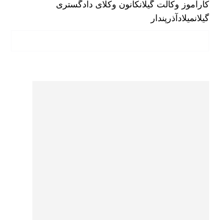
کارآموز وکالت گیلان
کانون وکلای دادگستری
گیلان
میلادآذرپندار