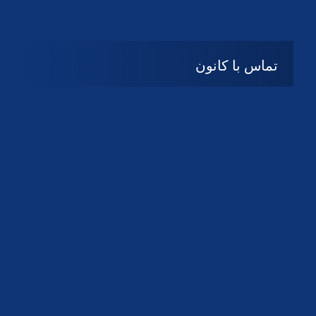
تماس با کانون
آدرس
گیلان ، رشت ، بلوار چمران
تلفکس:
01332858616
01332858617
01332858618
پست الکترونیک:
help@guilanbar.ir
سامانه پیامکی:
90007065
9999584369