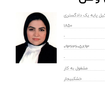
یل پایه یک دادگستری
1850
-
09363605893
-
مشغول به کار
خشکبیجار
nasimbigdelowyvatan@gilb.ir