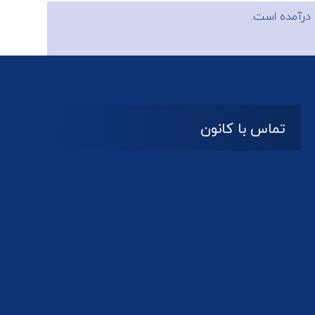
درآمده است.
تماس با کانون
آدرس
گیلان ، رشت ، بلوار چمران
تلفکس:
01332858616
01332858617
01332858618
پست الکترونیک:
help@guilanbar.ir