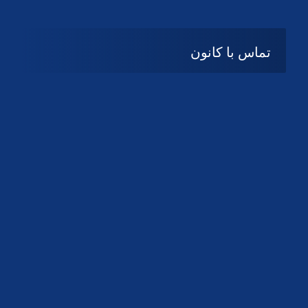
تماس با کانون
آدرس
گیلان ، رشت ، بلوار چمران
تلفکس:
01332858616
01332858617
01332858618
پست الکترونیک:
help@guilanbar.ir
سامانه پیامکی:
90007065
9999584369