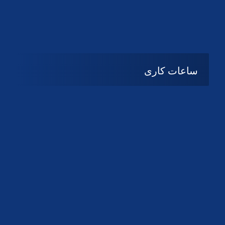
دانلود لوگو کانون
دانلود لوگو کانون
ساعات کاری
08:۰۰ تا 14:30
شنبه تا چهارشنبه
تعطیل
پنج شنبه و جمعه