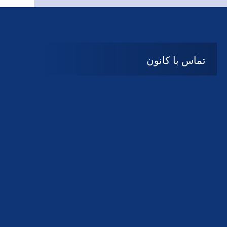
تماس با کانون
آدرس
گیلان ، رشت ، بلوار چمران
تلفکس:
01332858616
01332858617
01332858618
پست الکترونیک:
help@guilanbar.ir
سامانه پیامکی:
90007065
9999584369