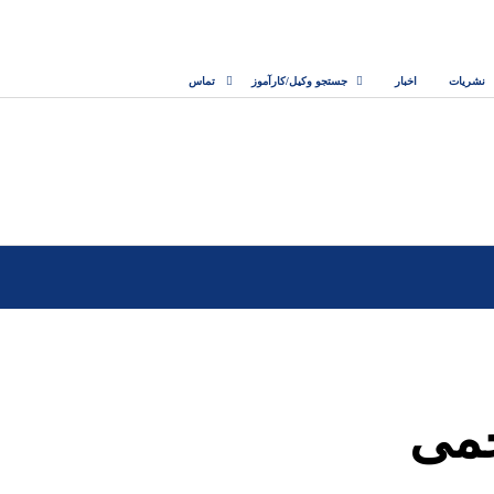
نشریات
اخبار
جستجو وکیل/کارآموز
تماس
خمی