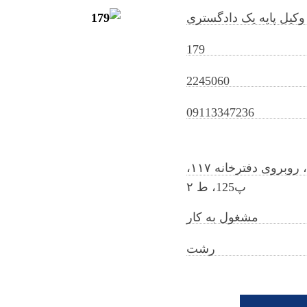
وکیل پایه یک دادگستری
179
2245060
hamidkazemmofakhami@gilb.ir
09113347236
رشت،خ انقلاب، حاجی آباد، بن بست رز، انتهای ک، روبروی دفترخانه ۱۱۷،
پ125، ط ۲
مشغول به کار
رشت