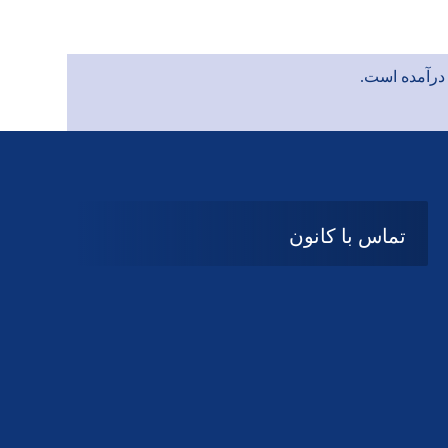
رآمده است.
تماس با کانون
آدرس
گیلان ، رشت ، بلوار چمران
تلفکس:
01332858616
01332858617
01332858618