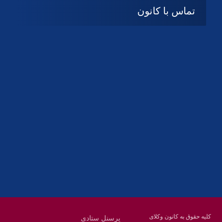
تماس با کانون
آدرس
گیلان ، رشت ، بلوار چمران
تلفکس:
01332858616
01332858617
01332858618
پست الکترونیک:
help@guilanbar.ir
سامانه پیامکی:
90007065
9999584369
کلیه حقوق به کانون وکلای
پرسنل ستادی