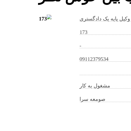
وکیل پایه یک دادگستری
173
-
seyyedemaryamkhobbinkhoshnazar@gilb.i
r
09112379534
مشغول به کار
صومعه سرا