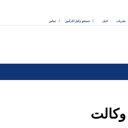
نشریات
اخبار
جستجو وکیل/کارآموز
تماس
وکالت