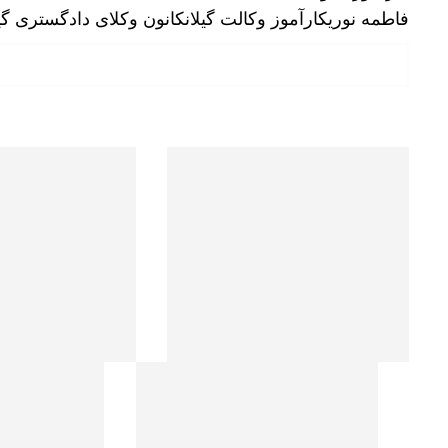
فاطمه نوری
کارآموز وکالت گیلان
کانون وکلای دادگستری گی