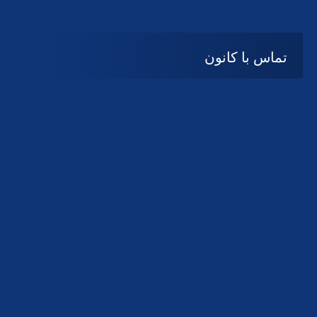
تماس با کانون
آدرس
گیلان ، رشت ، بلوار چمران
تلفکس:
01332858616
01332858617
01332858618
پست الکترونیک:
help@guilanbar.ir
سامانه پیامکی:
90007065
9999584369