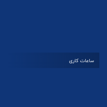
دانلود لوگو کانون
ساعات کاری
08:۰۰ تا 14:30
شنبه تا چهارشنبه
تعطیل
پنج شنبه و جمعه