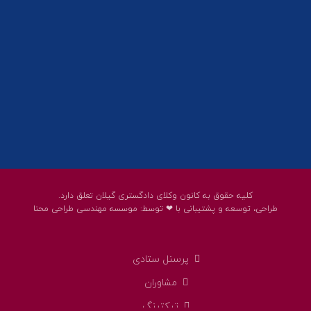
پست الکترونیک:
help@guilanbar.ir
سامانه پیامکی:
90007065
9999584369
کلیه حقوق به کانون وکلای دادگستری گیلان تعلق دارد.
طراحی، توسعه و پشتیبانی با ❤ توسط:
موسسه مهندسی طراحی محنا
پرسنل ستادی
مشاوران
تیکتینگ