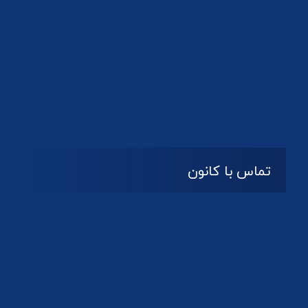
تماس با کانون
آدرس
گیلان ، رشت ، بلوار چمران
تلفکس:
01332858616
01332858617
01332858618