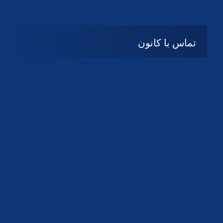
تماس با کانون
آدرس
گیلان ، رشت ، بلوار چمران
تلفکس:
01332858616
01332858617
01332858618
پست الکترونیک:
help@guilanbar.ir
سامانه پیامکی:
90007065
9999584369