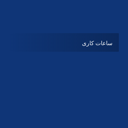
دانلود لوگو کانون
دانلود لوگو کانون
ساعات کاری
08:۰۰ تا 14:30
شنبه تا چهارشنبه
تعطیل
پنج شنبه و جمعه