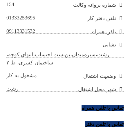
154
شماره پروانه وکالت
01333253695
تلفن دفتر کار
09113331532
تلفن همراه
نشانی
رشت،سبزه‌میدان،بن‌بست احتساب،انتهای کوچه،
ساختمان کسری، ط ۲
مشغول به کار
وضعیت اشتغال
رشت
شهر محل اشتغال
تماس با تلفن همراه
تماس با تلفن دفتر