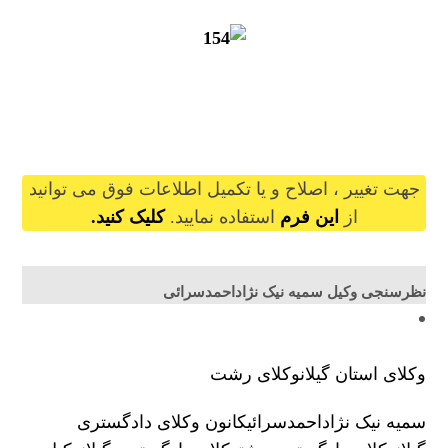
somayeniknezhadahmadsaraei@gilb.ir
جهت تغییر ، اصلاح و یا تکمیل اطلاعات فوق می توانید
از
این فرم
استفاده نمایید.
کلیک کنید.
نظرسنجی وکیل سمیه نیک نژاداحمدسرائی
وکلای استان گیلان
وکلای رشت
سمیه نیک نژاداحمدسرائی
کانون وکلای دادگستری