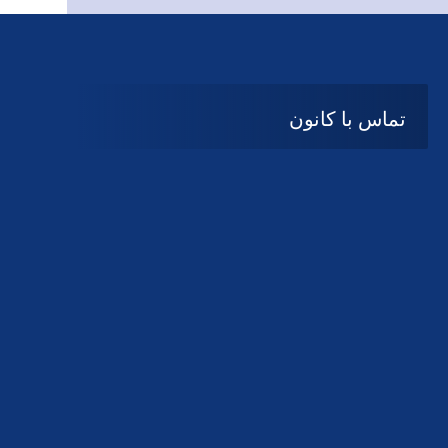
تماس با کانون
آدرس
گیلان ، رشت ، بلوار چمران
تلفکس:
01332858616
01332858617
01332858618
پست الکترونیک:
help@guilanbar.ir
سامانه پیامکی:
90007065
9999584369