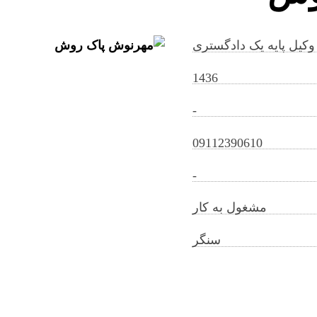
وکیل پایه یک دادگستری
1436
-
mehrnoushpakravesh@gilb.ir
09112390610
-
مشغول به کار
سنگر