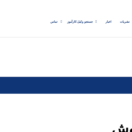
نشریات
اخبار
جستجو وکیل/کارآموز
تماس
وش