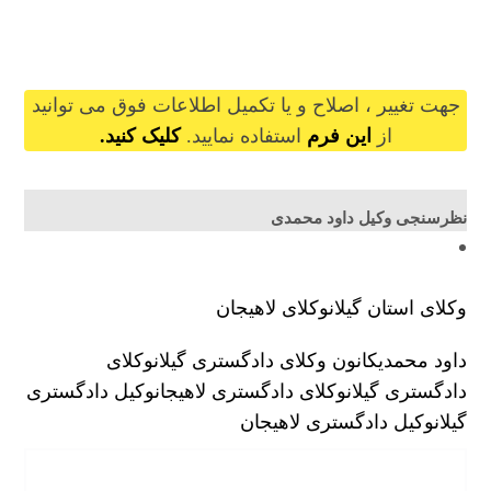
davoodmohammadi@gilb.ir
جهت تغییر ، اصلاح و یا تکمیل اطلاعات فوق می توانید
از
این فرم
استفاده نمایید.
کلیک کنید.
نظرسنجی وکیل داود محمدی
وکلای استان گیلان
وکلای لاهیجان
داود محمدی
کانون وکلای دادگستری گیلان
وکلای
دادگستری گیلان
وکلای دادگستری لاهیجان
وکیل دادگستری
گیلان
وکیل دادگستری لاهیجان