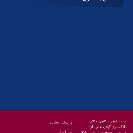
آدرس
گیلان ، رشت ، بلوار چمران
تلفکس:
01332858616
01332858617
01332858618
پست الکترونیک:
help@guilanbar.ir
سامانه پیامکی:
90007065
9999584369
کلیه حقوق به کانون وکلای
پرسنل ستادی
دادگستری گیلان تعلق دارد.
مشاوران
طراحی، توسعه و پشتیبانی با ❤