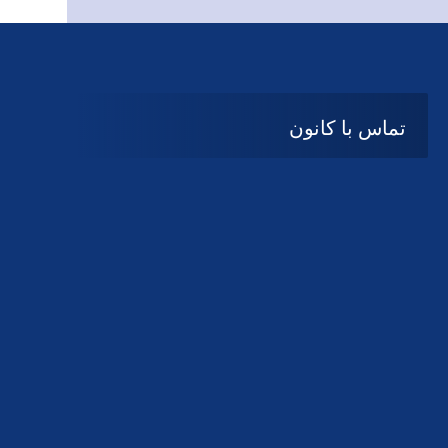
تماس با کانون
آدرس
گیلان ، رشت ، بلوار چمران
تلفکس:
01332858616
01332858617
01332858618
پست الکترونیک:
help@guilanbar.ir
سامانه پیامکی:
90007065
9999584369