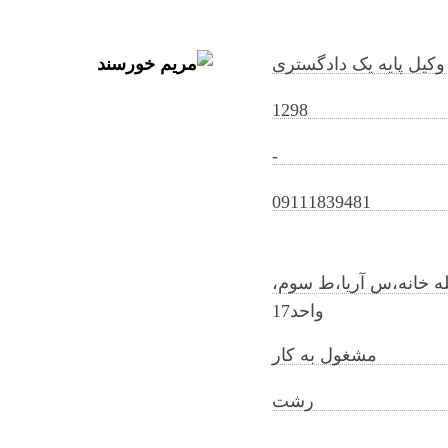
وکیل پایه یک دادگستری
1298
-
maryamkhorsand@gilb.ir
09111839481
 خانه،س آریا،ط سوم،
واحد17
مشغول به کار
رشت