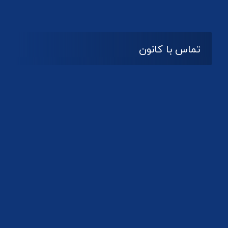
تماس با کانون
آدرس
گیلان ، رشت ، بلوار چمران
تلفکس:
01332858616
01332858617
01332858618
پست الکترونیک:
help@guilanbar.ir
سامانه پیامکی:
90007065
9999584369