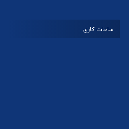
ساعات کاری
08:۰۰ تا 14:30
شنبه تا چهارشنبه
تعطیل
پنج شنبه و جمعه