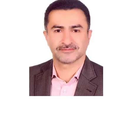
mortezamostasharirad
@gilb.ir