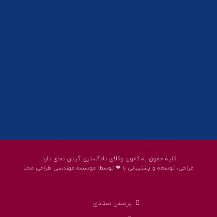
01332858617
01332858618
پست الکترونیک:
help@guilanbar.ir
سامانه پیامکی:
90007065
9999584369
کلیه حقوق به کانون وکلای دادگستری گیلان تعلق دارد.
طراحی، توسعه و پشتیبانی با ❤ توسط:
موسسه مهندسی طراحی محنا
پرسنل ستادی