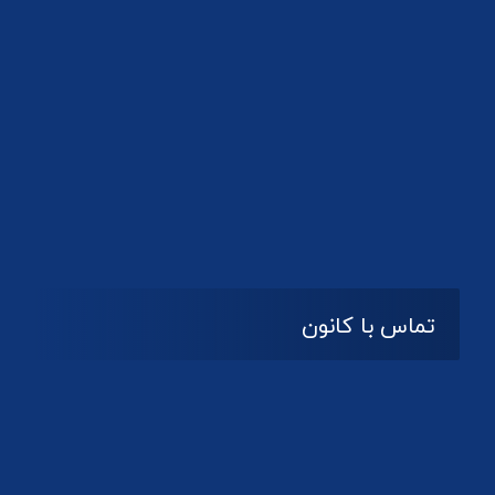
تماس با کانون
آدرس
گیلان ، رشت ، بلوار چمران
تلفکس:
01332858616