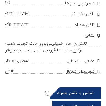
126
شماره پروانه وکالت
01344237981
تلفن دفتر کار
09113313873
تلفن همراه
نشانی
تالش،خ امام خمینی،روبروی بانک تجارت شعبه
مرکزی،جنب طلافروشی حاجی نقی مهدیان‌فر
مشغول به کار
وضعیت اشتغال
تالش
شهرمحل اشتغال
تماس با تلفن همراه