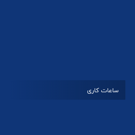
دانلود لوگو کانون
ساعات کاری
08:۰۰ تا 14:30
شنبه تا چهارشنبه
تعطیل
پنج شنبه و جمعه