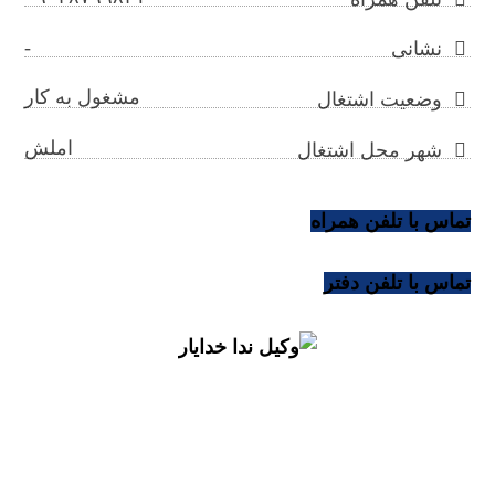
-
نشانی
مشغول به کار
وضعیت اشتغال
املش
شهر محل اشتغال
تماس با تلفن همراه
تماس با تلفن دفتر
nedakhodayar@gilb.ir