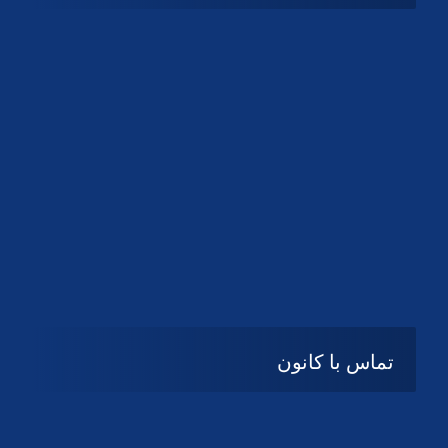
08:۰۰ تا 14:30
شنبه تا چهارشنبه
تعطیل
پنج شنبه و جمعه
تماس با کانون
آدرس
گیلان ، رشت ، بلوار چمران