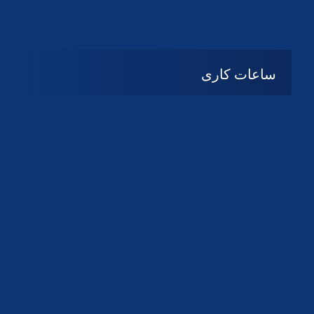
دانلود لوگو کانون
دانلود لوگو کانون
ساعات کاری
08:۰۰ تا 14:30
شنبه تا چهارشنبه
تعطیل
پنج شنبه و جمعه