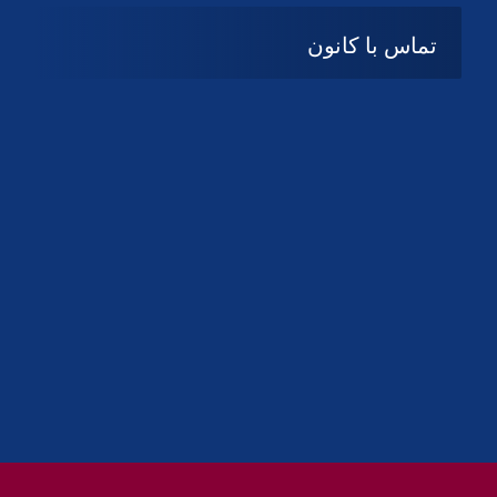
تماس با کانون
آدرس
گیلان ، رشت ، بلوار چمران
تلفکس:
01332858616
01332858617
01332858618
پست الکترونیک:
help@guilanbar.ir
سامانه پیامکی:
90007065
9999584369