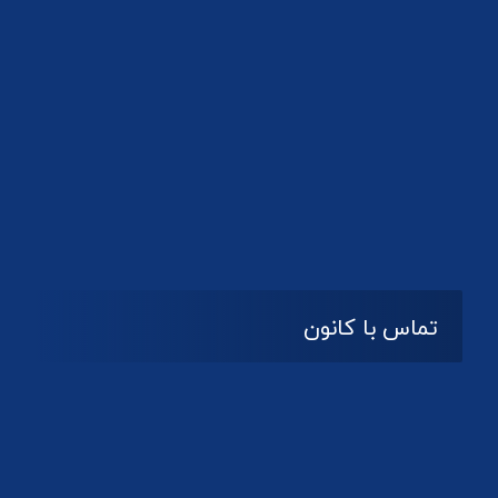
تماس با کانون
آدرس
گیلان ، رشت ، بلوار چمران
تلفکس:
01332858616