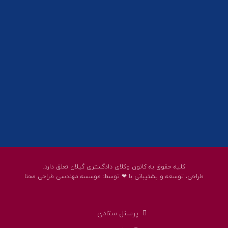
01332858617
01332858618
پست الکترونیک:
help@guilanbar.ir
سامانه پیامکی:
90007065
9999584369
کلیه حقوق به کانون وکلای دادگستری گیلان تعلق دارد.
طراحی، توسعه و پشتیبانی با ❤ توسط:
موسسه مهندسی طراحی محنا
پرسنل ستادی