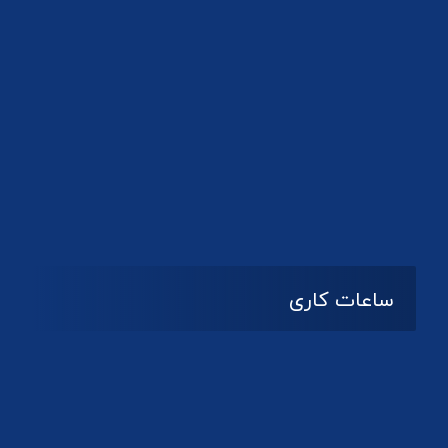
دانلود لوگو کانون
ساعات کاری
08:۰۰ تا 14:30
شنبه تا چهارشنبه
تعطیل
پنج شنبه و جمعه