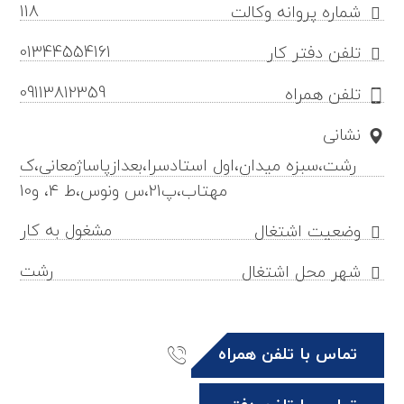
118
شماره پروانه وکالت
01344554161
تلفن دفتر کار
09113812359
تلفن همراه
نشانی
رشت،سبزه میدان،اول استادسرا،بعدازپاساژمعانی،ک
مهتاب،پ21،س ونوس،ط ۴، و10
مشغول به کار
وضعیت اشتغال
رشت
شهر محل اشتغال
تماس با تلفن همراه