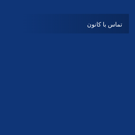
تماس با کانون
آدرس
گیلان ، رشت ، بلوار چمران
تلفکس:
01332858616
01332858617
01332858618
پست الکترونیک:
help@guilanbar.ir
سامانه پیامکی:
90007065
9999584369