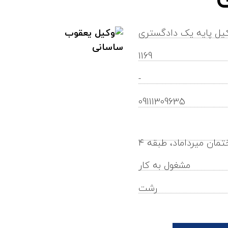
یل پایه یک دادگستری
1169
-
yaghoubsasani@gilb.ir
09111309635
مشغول به کار
رشت