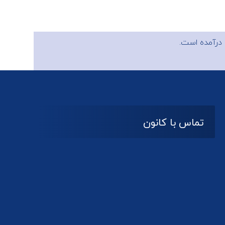
درآمده است.
تماس با کانون
آدرس
گیلان ، رشت ، بلوار چمران
تلفکس:
01332858616
01332858617
01332858618