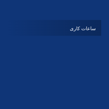
دانلود لوگو کانون
دانلود لوگو کانون
ساعات کاری
08:۰۰ تا 14:30
شنبه تا چهارشنبه
تعطیل
پنج شنبه و جمعه