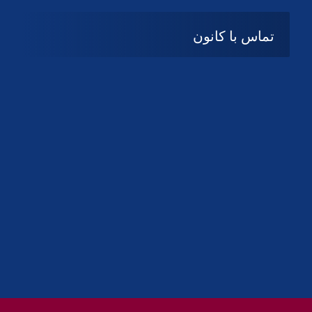
تماس با کانون
آدرس
گیلان ، رشت ، بلوار چمران
تلفکس:
01332858616
01332858617
01332858618
پست الکترونیک:
help@guilanbar.ir
سامانه پیامکی:
90007065
9999584369