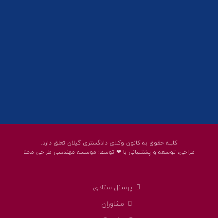
پست الکترونیک:
help@guilanbar.ir
سامانه پیامکی:
90007065
9999584369
کلیه حقوق به کانون وکلای دادگستری گیلان تعلق دارد.
طراحی، توسعه و پشتیبانی با ❤ توسط:
موسسه مهندسی طراحی محنا
پرسنل ستادی
مشاوران