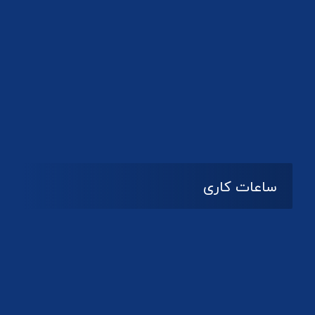
دانلود لوگو کانون
ساعات کاری
08:۰۰ تا 14:30
شنبه تا چهارشنبه
تعطیل
پنج شنبه و جمعه