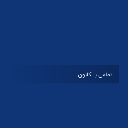
تماس با کانون
آدرس
گیلان ، رشت ، بلوار چمران
تلفکس:
01332858616
01332858617
01332858618