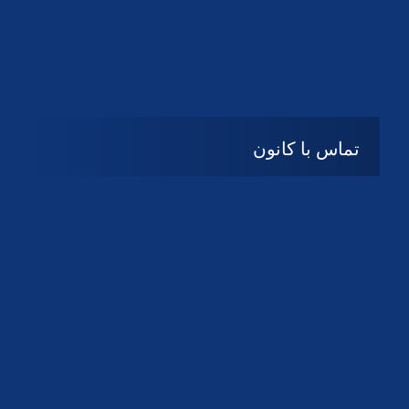
تماس با کانون
آدرس
گیلان ، رشت ، بلوار چمران
تلفکس:
01332858616
01332858617
01332858618
پست الکترونیک:
help@guilanbar.ir
سامانه پیامکی:
90007065