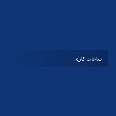
دانلود لوگو کانون
دانلود لوگو کانون
ساعات کاری
08:۰۰ تا 14:30
شنبه تا چهارشنبه
تعطیل
پنج شنبه و جمعه