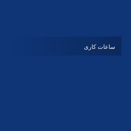
دانلود لوگو کانون
دانلود لوگو کانون
ساعات کاری
08:۰۰ تا 14:30
شنبه تا چهارشنبه
تعطیل
پنج شنبه و جمعه