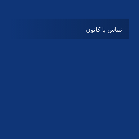
تماس با کانون
آدرس
گیلان ، رشت ، بلوار چمران
تلفکس:
01332858616
01332858617
01332858618
پست الکترونیک:
help@guilanbar.ir
سامانه پیامکی:
90007065
9999584369