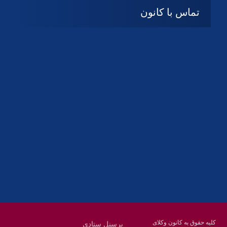
تماس با کانون
آدرس
گیلان ، رشت ، بلوار چمران
تلفکس:
01332858616
01332858617
01332858618
پست الکترونیک:
help@guilanbar.ir
سامانه پیامکی:
90007065
9999584369
کلیه حقوق به کانون وکلای
پرسنل ستادی