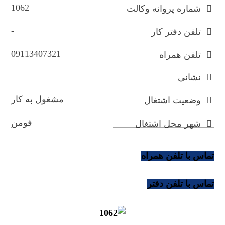
1062
شماره پروانه وکالت
-
تلفن دفتر کار
09113407321
تلفن همراه
نشانی
مشغول به کار
وضعیت اشتغال
فومن
شهر محل اشتغال
تماس با تلفن همراه
تماس با تلفن دفتر